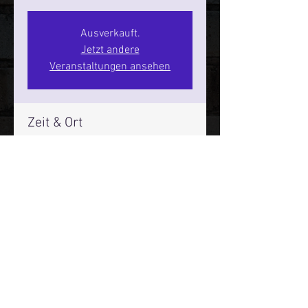
Ausverkauft.
Jetzt andere
Veranstaltungen ansehen
Zeit & Ort
18. Sept. 2026, 20:00 – 22:00
SPIELBUDENPLATZ 22
Mehr Infos über den Reeperbahn Comedy Club und St.
Pauli Comedy Club auf Social Media:
E-Mail:
moin@stpaulicomedyclub.de
Impressum / Datenschutz / AGB