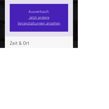
Ausverkauft.
Jetzt andere
Veranstaltungen ansehen
Zeit & Ort
24. Sept. 2026, 20:00 – 22:00
SPIELBUDENPLATZ 22
Mehr Infos über den Reeperbahn Comedy Club und St.
Pauli Comedy Club auf Social Media:
E-Mail:
moin@stpaulicomedyclub.de
Impressum / Datenschutz / AGB