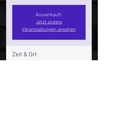
Ausverkauft.
Jetzt andere
Veranstaltungen ansehen
Zeit & Ort
15. Okt. 2026, 20:00 – 22:00
SPIELBUDENPLATZ 22
Mehr Infos über den Reeperbahn Comedy Club und St.
Pauli Comedy Club auf Social Media:
E-Mail:
moin@stpaulicomedyclub.de
Impressum / Datenschutz / AGB