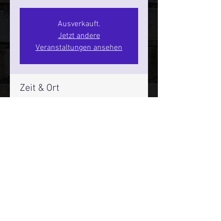
Ausverkauft.
Jetzt andere
Veranstaltungen ansehen
Zeit & Ort
16. Okt. 2026, 20:00 – 22:00
SPIELBUDENPLATZ 22
Mehr Infos über den Reeperbahn Comedy Club und St.
Pauli Comedy Club auf Social Media:
E-Mail:
moin@stpaulicomedyclub.de
Impressum / Datenschutz / AGB