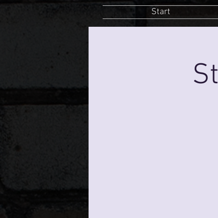
Start
St