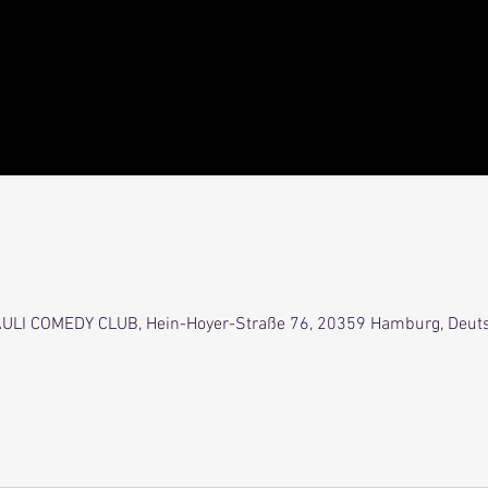
 PAULI COMEDY CLUB, Hein-Hoyer-Straße 76, 20359 Hamburg, Deut