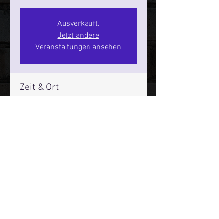
Ausverkauft.
Jetzt andere
Veranstaltungen ansehen
Zeit & Ort
26. Dez. 2026, 20:00 – 22:00
SPIELBUDENPLATZ 22
Mehr Infos über den Reeperbahn Comedy Club und St.
Pauli Comedy Club auf Social Media:
E-Mail:
moin@stpaulicomedyclub.de
Impressum / Datenschutz / AGB