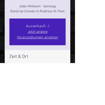
Jeden Mittwoch - Samstag.
Stand-Up Comedy im Klubhaus St. Pauli.
Ausverkauft. :(
Jetzt andere
Veranstaltungen ansehen
Zeit & Ort
19. Apr. 2025, 17:00 – 19:00
Hamburg, St. Pauli Spirit, Spielbudenpl.
22/3. Stock, 20359 Hamburg,
Deutschland
Mehr Infos über den Reeperbahn Comedy Club und St.
Pauli Comedy Club auf Social Media: