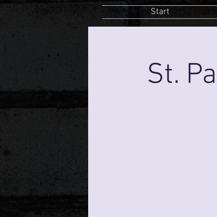
Start
St. P