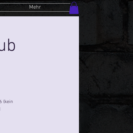
Mehr
lub
 (kein
: