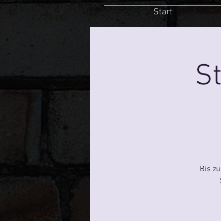
Start
St
Bis z