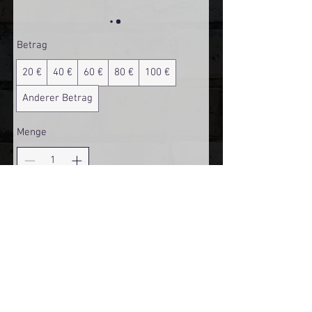
Betrag
20 €
40 €
60 €
80 €
100 €
Anderer Betrag
Menge
Kostenpflichtig bestellen
Mehr Infos über den Reeperbahn Comedy Club und St.
Pauli Comedy Club auf Social Media:
E-Mail:
moin@stpaulicomedyclub.de