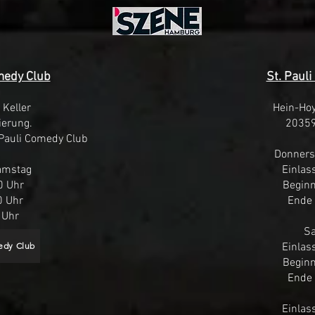
edy Club
St. Paul
 Keller
Hein-Hoy
erung.
2035
 Pauli Comedy Club
Donnerst
amstag
Einlas
0 Uhr
Beginn
0 Uhr
Ende 
 Uhr
S
Einlas
edy Club
Beginn
Ende 
Einlas