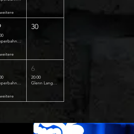
weitere
9
30
00
Reeperbahn Comedy Club - Early Show
weitere
6
00
20:00
Reeperbahn Comedy Club - Early Show
Glenn Langhorst - Glenntastic
weitere