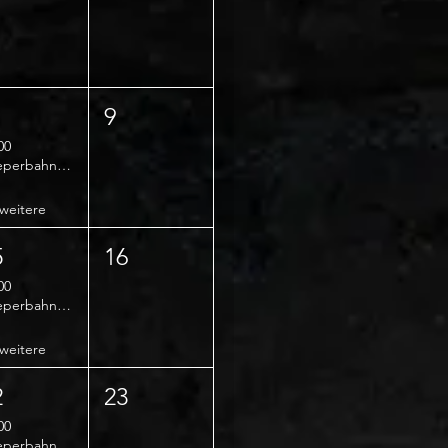
9
00
Reeperbahn Comedy Club - Early Show
weitere
5
16
00
Reeperbahn Comedy Club - Early Show
weitere
2
23
00
Reeperbahn Comedy Club - Early Show