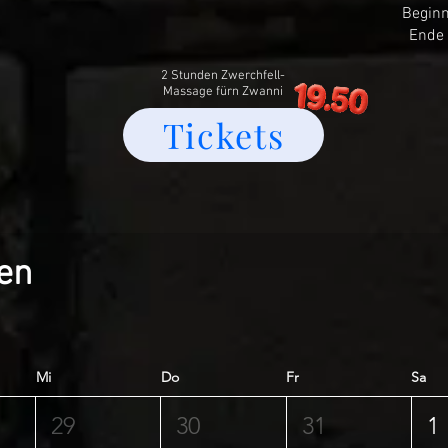
Beginn
Ende 
2 Stunden Zwerchfell-
Massage fürn Zwanni
Tickets
en
Mi
Do
Fr
Sa
29
30
31
1