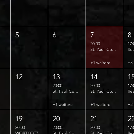
5
6
7
8
20:00
17:
St. Pauli Comedy Club
+1 weitere
+3 
12
13
14
1
20:00
20:00
17:
St. Pauli Comedy Club
St. Pauli Comedy Club
+1 weitere
+1 weitere
+3 
19
20
21
2
20:00
20:00
20:00
17:
WORTKOTZE IMPRO
St. Pauli Comedy Club
St. Pauli Comedy Club