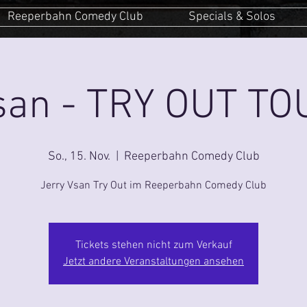
Reeperbahn Comedy Club
Specials & Solos
san - TRY OUT T
So., 15. Nov.
  |  
Reeperbahn Comedy Club
Jerry Vsan Try Out im Reeperbahn Comedy Club
Tickets stehen nicht zum Verkauf
Jetzt andere Veranstaltungen ansehen