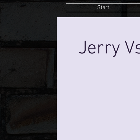
Start
Jerry V