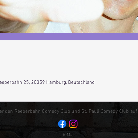
eeperbahn 25, 20359 Hamburg, Deutschland
er den Reeperbahn Comedy Club und St. Pauli Comedy Club auf
E-Mail: