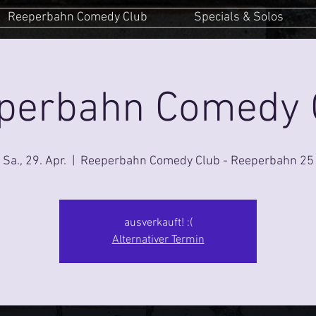
Reeperbahn Comedy Club
Specials & Solos
perbahn Comedy 
Sa., 29. Apr.
  |  
Reeperbahn Comedy Club - Reeperbahn 25
ausverkauft! :(
Alternativer Termin