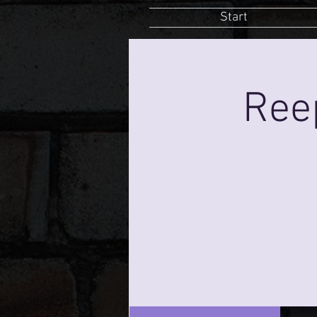
Start
Ree