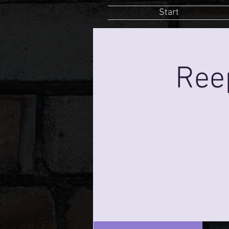
Start
Ree