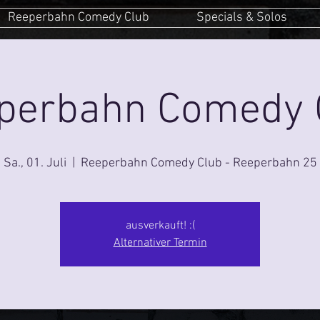
Reeperbahn Comedy Club
Specials & Solos
perbahn Comedy 
Sa., 01. Juli
  |  
Reeperbahn Comedy Club - Reeperbahn 25
ausverkauft! :(
Alternativer Termin