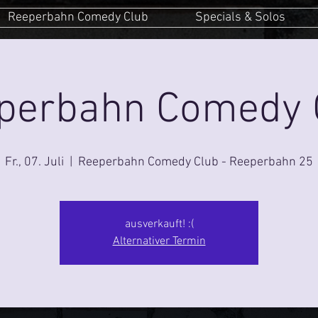
Reeperbahn Comedy Club
Specials & Solos
perbahn Comedy 
Fr., 07. Juli
  |  
Reeperbahn Comedy Club - Reeperbahn 25
ausverkauft! :(
Alternativer Termin