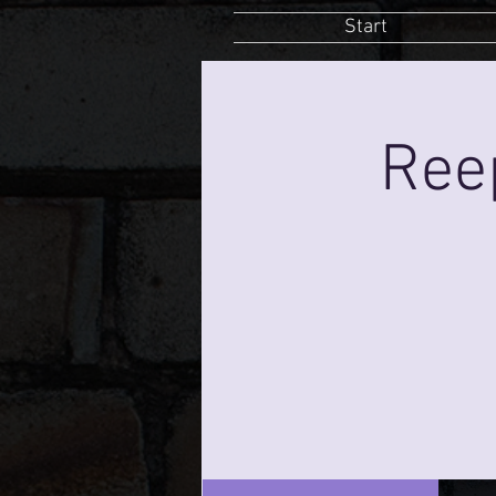
Start
Ree