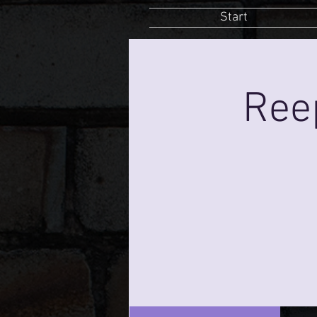
Start
Ree