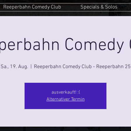
Reeperbahn Comedy Club
Specials & Solos
perbahn Comedy 
Sa., 19. Aug.
  |  
Reeperbahn Comedy Club - Reeperbahn 25
ausverkauft! :(
Alternativer Termin