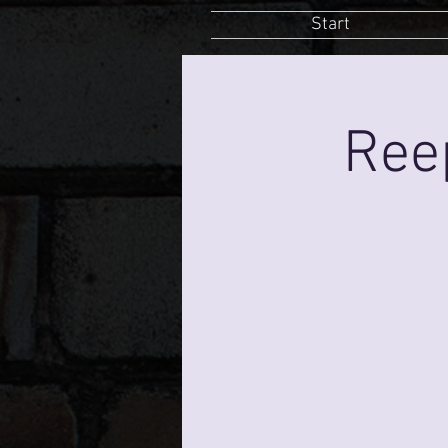
Start
Ree