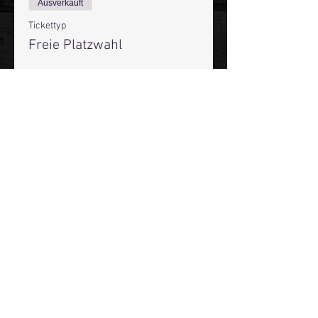
Ausverkauft
Tickettyp
Freie Platzwahl
Mehr Infos
Preis
19,50 €
+0,49 € Ticket-Servicegebühr
Diese Veranstaltung ist
ausverkauft
Mehr Infos über den Reeperbahn Comedy Club und St.
Pauli Comedy Club auf Social Media:
E-Mail:
moin@stpaulicomedyclub.de