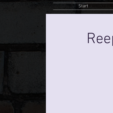
Start
Ree