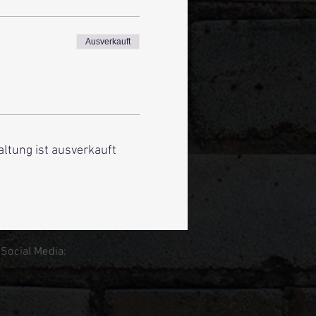
Ausverkauft
altung ist ausverkauft
 Social Media: