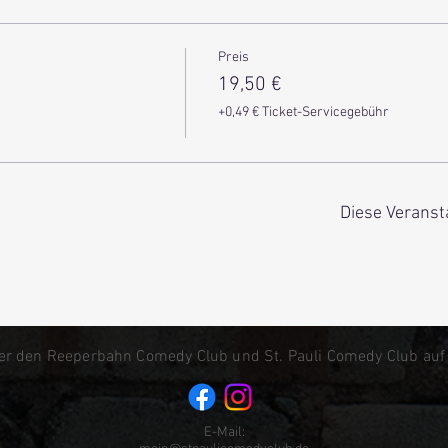
Preis
19,50 €
+0,49 € Ticket-Servicegebühr
Diese Veranst
er den Reeperbahn Comedy Club und St. Pauli Comedy Club auf
E-Mail: