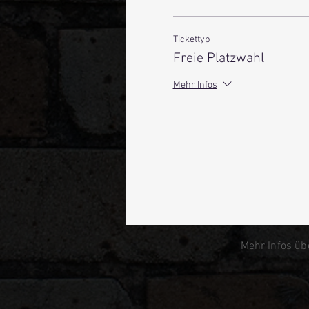
Tickettyp
Freie Platzwahl
Mehr Infos
Mehr Infos üb