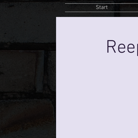
Start
Ree