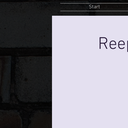
Start
Ree