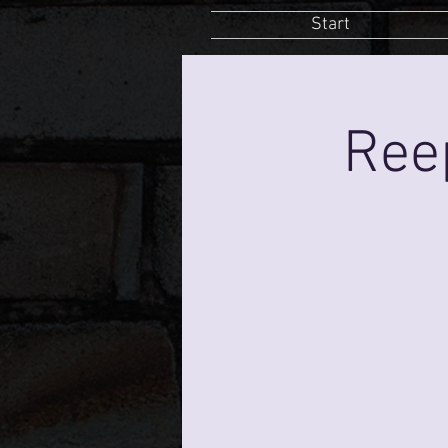
Start
Ree