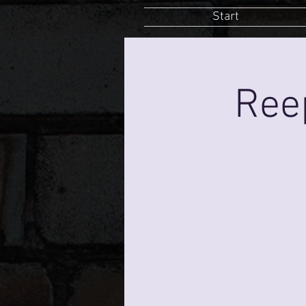
Start
Ree