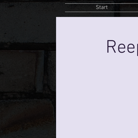
Start
Ree