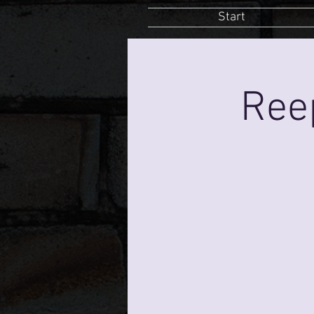
Start
Ree