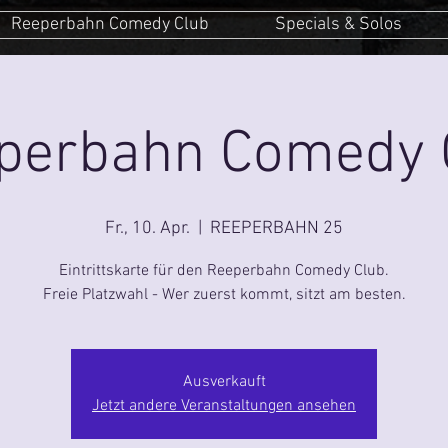
Reeperbahn Comedy Club
Specials & Solos
perbahn Comedy 
Fr., 10. Apr.
  |  
REEPERBAHN 25
Eintrittskarte für den Reeperbahn Comedy Club.
Freie Platzwahl - Wer zuerst kommt, sitzt am besten.
Ausverkauft
Jetzt andere Veranstaltungen ansehen