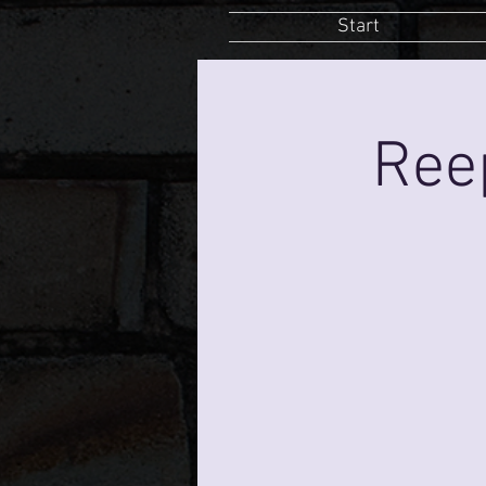
Start
Ree