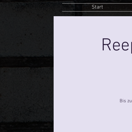
Start
Ree
Bis z