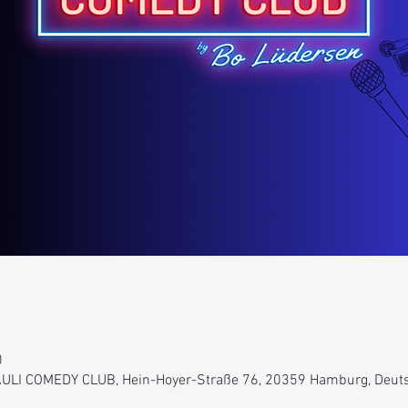
0
 PAULI COMEDY CLUB, Hein-Hoyer-Straße 76, 20359 Hamburg, Deut