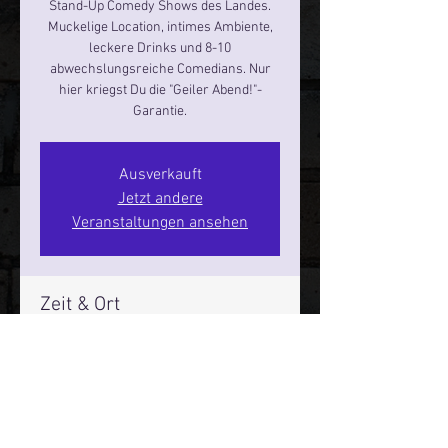
Stand-Up Comedy Shows des Landes.
Muckelige Location, intimes Ambiente,
leckere Drinks und 8-10
abwechslungsreiche Comedians. Nur
hier kriegst Du die "Geiler Abend!"-
Garantie.
Ausverkauft
Jetzt andere
Veranstaltungen ansehen
Zeit & Ort
06. Sept. 2024, 19:00 – 21:00
Hamburg, St. Pauli Spirit, Spielbudenpl.
22/3. Stock, 20359 Hamburg,
Deutschland