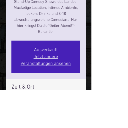
Stand-Up Comedy Shows des Landes.
Muckelige Location, intimes Ambiente,
leckere Drinks und 8-10
abwechslungsreiche Comedians. Nur
hier kriegst Du die "Geiler Abend!"-
Garantie.
Ausverkauft
Jetzt andere
Veranstaltungen ansehen
Zeit & Ort
07. Sept. 2024, 19:00 – 21:00
Hamburg, St. Pauli Spirit, Spielbudenpl.
22/3. Stock, 20359 Hamburg,
Deutschland