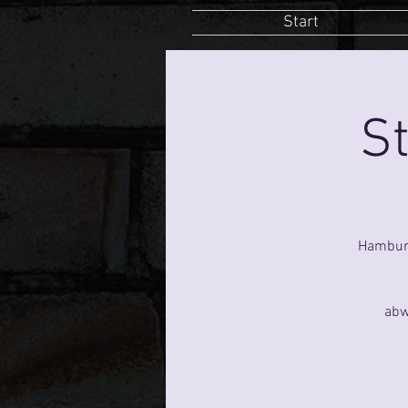
Start
St
Hamburg
abw