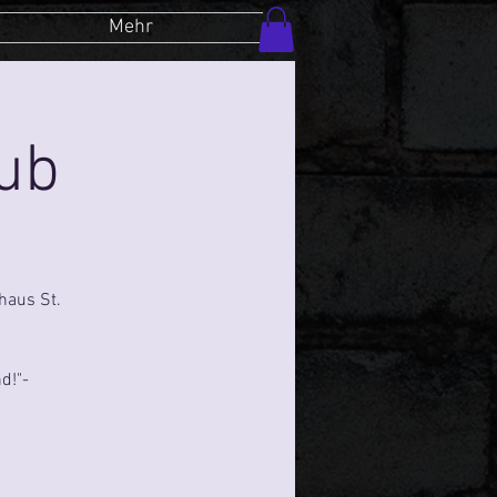
Mehr
lub
haus St.
d!"-