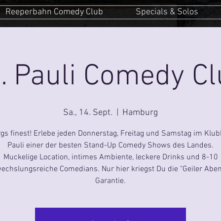
Reeperbahn Comedy Club
Specials & Solos
. Pauli Comedy C
Sa., 14. Sept.
  |  
Hamburg
s finest! Erlebe jeden Donnerstag, Freitag und Samstag im Klub
Pauli einer der besten Stand-Up Comedy Shows des Landes.
Muckelige Location, intimes Ambiente, leckere Drinks und 8-10
echslungsreiche Comedians. Nur hier kriegst Du die "Geiler Aben
Garantie.