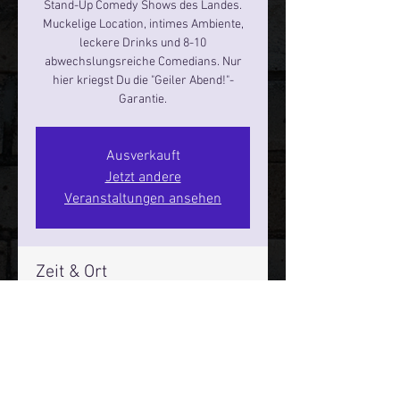
Stand-Up Comedy Shows des Landes.
Muckelige Location, intimes Ambiente,
leckere Drinks und 8-10
abwechslungsreiche Comedians. Nur
hier kriegst Du die "Geiler Abend!"-
Garantie.
Ausverkauft
Jetzt andere
Veranstaltungen ansehen
Zeit & Ort
04. Okt. 2024, 19:00 – 21:00
Hamburg, St. Pauli Spirit, Spielbudenpl.
22/3. Stock, 20359 Hamburg,
Deutschland