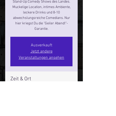
Stand-Up Comedy Shows des Landes.
Muckelige Location, intimes Ambiente,
leckere Drinks und 8-10
abwechslungsreiche Comedians. Nur
hier kriegst Du die "Geiler Abend!"-
Garantie.
Ausverkauft
Jetzt andere
Veranstaltungen ansehen
Zeit & Ort
01. Nov. 2024, 19:00 – 21:00
Hamburg, St. Pauli Spirit, Spielbudenpl.
22/3. Stock, 20359 Hamburg,
Deutschland