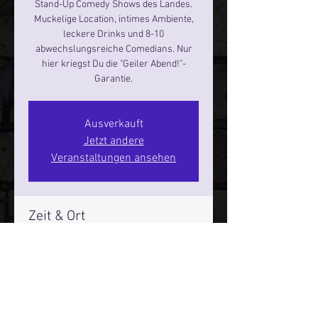
Stand-Up Comedy Shows des Landes.
Muckelige Location, intimes Ambiente,
leckere Drinks und 8-10
abwechslungsreiche Comedians. Nur
hier kriegst Du die "Geiler Abend!"-
Garantie.
Ausverkauft
Jetzt andere
Veranstaltungen ansehen
Zeit & Ort
08. Nov. 2024, 19:00 – 21:00
Hamburg, St. Pauli Spirit, Spielbudenpl.
22/3. Stock, 20359 Hamburg,
Deutschland