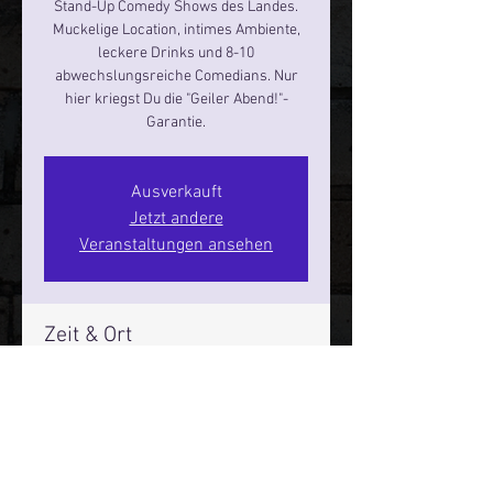
Stand-Up Comedy Shows des Landes.
Muckelige Location, intimes Ambiente,
leckere Drinks und 8-10
abwechslungsreiche Comedians. Nur
hier kriegst Du die "Geiler Abend!"-
Garantie.
Ausverkauft
Jetzt andere
Veranstaltungen ansehen
Zeit & Ort
15. Nov. 2024, 19:00 – 21:00
Hamburg, St. Pauli Spirit, Spielbudenpl.
22/3. Stock, 20359 Hamburg,
Deutschland