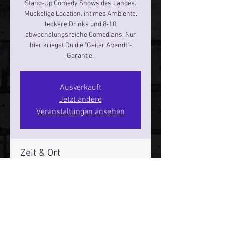
Stand-Up Comedy Shows des Landes.
Muckelige Location, intimes Ambiente,
leckere Drinks und 8-10
abwechslungsreiche Comedians. Nur
hier kriegst Du die "Geiler Abend!"-
Garantie.
Ausverkauft
Jetzt andere
Veranstaltungen ansehen
Zeit & Ort
29. Nov. 2024, 19:00 – 21:00
Hamburg, St. Pauli Spirit, Spielbudenpl.
22/3. Stock, 20359 Hamburg,
Deutschland