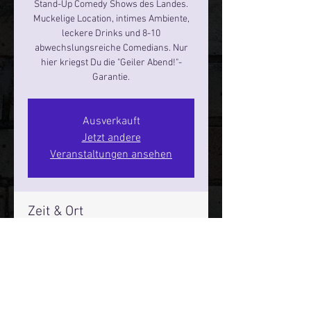
Stand-Up Comedy Shows des Landes.
Muckelige Location, intimes Ambiente,
leckere Drinks und 8-10
abwechslungsreiche Comedians. Nur
hier kriegst Du die "Geiler Abend!"-
Garantie.
Ausverkauft
Jetzt andere
Veranstaltungen ansehen
Zeit & Ort
20. Dez. 2024, 19:00 – 21:00
Hamburg, St. Pauli Spirit, Spielbudenpl.
22/3. Stock, 20359 Hamburg,
Deutschland