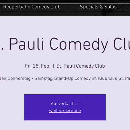
Reeperbahn Comedy Club
Specials & Solos
. Pauli Comedy C
Fr., 28. Feb.
  |  
St. Pauli Comedy Club
den Donnerstag - Samstag, Stand-Up Comedy im Klubhaus St. Pau
Ausverkauft. :(
weitere Termine