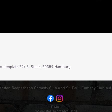
0
lbudenplatz 22/ 3. Stock, 20359 Hamburg
er den Reeperbahn Comedy Club und St. Pauli Comedy Club auf
E-Mail:
moin@stpaulicomedyclub.de