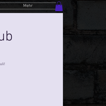
Mehr
lub
li!