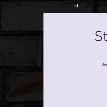
Start
St
Je