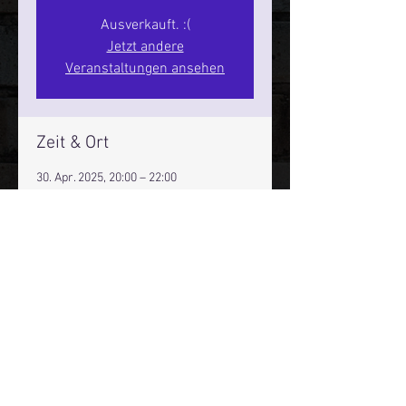
Ausverkauft. :(
Jetzt andere
Veranstaltungen ansehen
Zeit & Ort
30. Apr. 2025, 20:00 – 22:00
Hamburg, St. Pauli Spirit, Spielbudenpl.
22/3. Stock, 20359 Hamburg,
Deutschland
Mehr Infos über den Reeperbahn Comedy Club und St.
Pauli Comedy Club auf Social Media:
E-Mail:
moin@stpaulicomedyclub.de
Impressum / Datenschutz / AGB