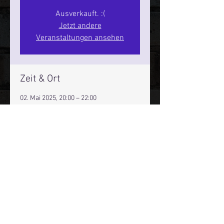
Ausverkauft. :(
Jetzt andere
Veranstaltungen ansehen
Zeit & Ort
02. Mai 2025, 20:00 – 22:00
Hamburg, St. Pauli Spirit, Spielbudenpl.
22/3. Stock, 20359 Hamburg,
Deutschland
Mehr Infos über den Reeperbahn Comedy Club und St.
Pauli Comedy Club auf Social Media:
E-Mail:
moin@stpaulicomedyclub.de
Impressum / Datenschutz / AGB