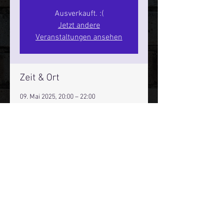
Ausverkauft. :(
Jetzt andere
Veranstaltungen ansehen
Zeit & Ort
09. Mai 2025, 20:00 – 22:00
Hamburg, St. Pauli Spirit, Spielbudenpl.
22/3. Stock, 20359 Hamburg,
Deutschland
Mehr Infos über den Reeperbahn Comedy Club und St.
Pauli Comedy Club auf Social Media:
E-Mail:
moin@stpaulicomedyclub.de
Impressum / Datenschutz / AGB