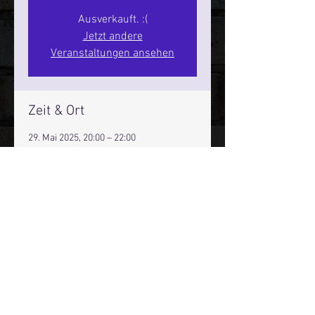
Ausverkauft. :(
Jetzt andere
Veranstaltungen ansehen
Zeit & Ort
29. Mai 2025, 20:00 – 22:00
Hamburg, St. Pauli Spirit, Spielbudenpl.
22/3. Stock, 20359 Hamburg,
Deutschland
Mehr Infos über den Reeperbahn Comedy Club und St.
Pauli Comedy Club auf Social Media:
E-Mail:
moin@stpaulicomedyclub.de
Impressum / Datenschutz / AGB