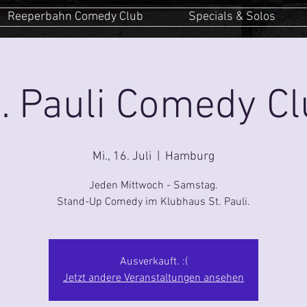
Reeperbahn Comedy Club
Specials & Solos
. Pauli Comedy C
Mi., 16. Juli
  |  
Hamburg
Jeden Mittwoch - Samstag.
Stand-Up Comedy im Klubhaus St. Pauli.
Ausverkauft. :(
Jetzt andere Veranstaltungen ansehen