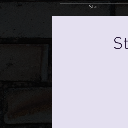
Start
St