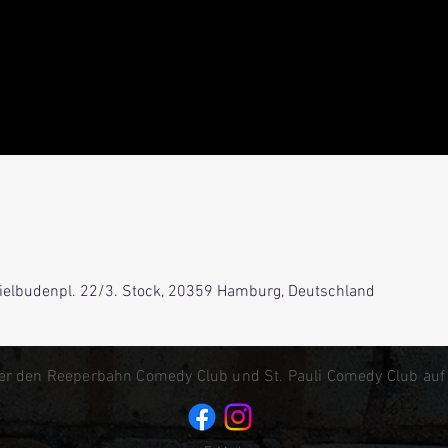
Spielbudenpl. 22/3. Stock, 20359 Hamburg, Deutschland
er den Reeperbahn Comedy Club und St. Pauli Comedy Club auf