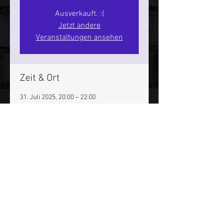
Ausverkauft. :(
Jetzt andere
Veranstaltungen ansehen
Zeit & Ort
31. Juli 2025, 20:00 – 22:00
Hamburg, St. Pauli Spirit, Spielbudenpl.
22/3. Stock, 20359 Hamburg,
Deutschland
Mehr Infos über den Reeperbahn Comedy Club und St.
Pauli Comedy Club auf Social Media:
E-Mail:
moin@stpaulicomedyclub.de
Impressum / Datenschutz / AGB