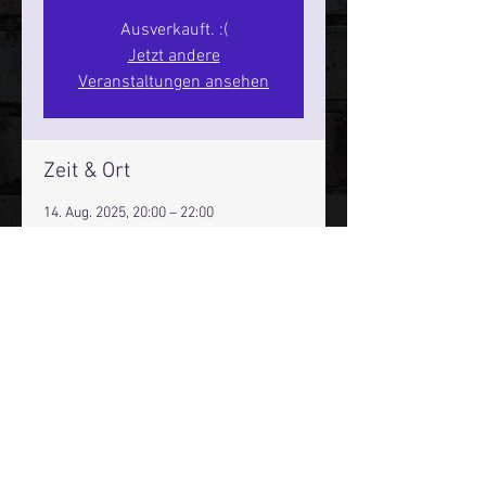
Ausverkauft. :(
Jetzt andere
Veranstaltungen ansehen
Zeit & Ort
14. Aug. 2025, 20:00 – 22:00
Hamburg, St. Pauli Spirit, Spielbudenpl.
22/3. Stock, 20359 Hamburg,
Deutschland
Mehr Infos über den Reeperbahn Comedy Club und St.
Pauli Comedy Club auf Social Media:
E-Mail:
moin@stpaulicomedyclub.de
Impressum / Datenschutz / AGB