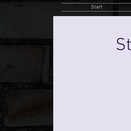
Start
St