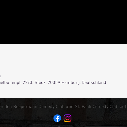
0
Spielbudenpl. 22/3. Stock, 20359 Hamburg, Deutschland
er den Reeperbahn Comedy Club und St. Pauli Comedy Club auf