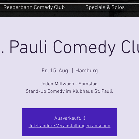
Reeperbahn Comedy Club
Specials & Solos
. Pauli Comedy C
Fr., 15. Aug.
  |  
Hamburg
Jeden Mittwoch - Samstag.
Stand-Up Comedy im Klubhaus St. Pauli.
Ausverkauft. :(
Jetzt andere Veranstaltungen ansehen