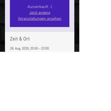
Ausverkauft. :(
Jetzt andere
Veranstaltungen ansehen
Zeit & Ort
28. Aug. 2025, 20:00 – 22:00
Hamburg, St. Pauli Spirit, Spielbudenpl.
22/3. Stock, 20359 Hamburg,
Deutschland
Mehr Infos über den Reeperbahn Comedy Club und St.
Pauli Comedy Club auf Social Media:
E-Mail:
moin@stpaulicomedyclub.de
Impressum / Datenschutz / AGB