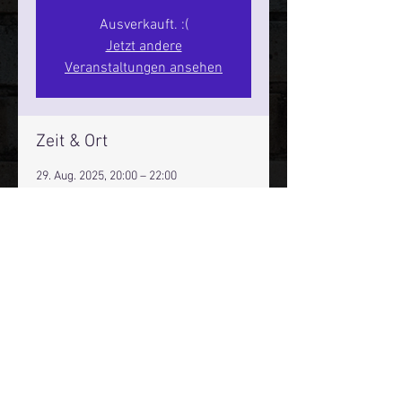
Ausverkauft. :(
Jetzt andere
Veranstaltungen ansehen
Zeit & Ort
29. Aug. 2025, 20:00 – 22:00
Hamburg, St. Pauli Spirit, Spielbudenpl.
22/3. Stock, 20359 Hamburg,
Deutschland
Mehr Infos über den Reeperbahn Comedy Club und St.
Pauli Comedy Club auf Social Media:
E-Mail:
moin@stpaulicomedyclub.de
Impressum / Datenschutz / AGB