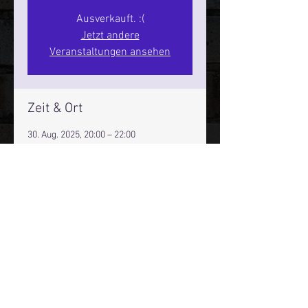
Ausverkauft. :(
Jetzt andere
Veranstaltungen ansehen
Zeit & Ort
30. Aug. 2025, 20:00 – 22:00
Hamburg, St. Pauli Spirit, Spielbudenpl.
22/3. Stock, 20359 Hamburg,
Deutschland
Mehr Infos über den Reeperbahn Comedy Club und St.
Pauli Comedy Club auf Social Media:
E-Mail:
moin@stpaulicomedyclub.de
Impressum / Datenschutz / AGB