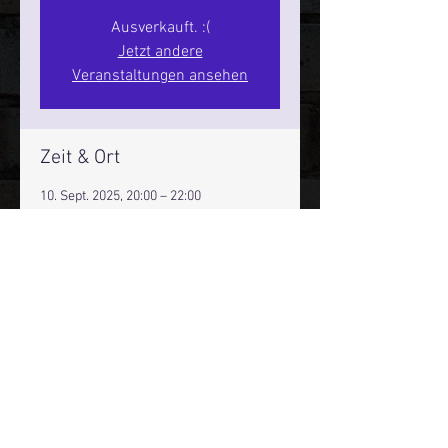
Ausverkauft. :(
Jetzt andere
Veranstaltungen ansehen
Zeit & Ort
10. Sept. 2025, 20:00 – 22:00
Hamburg, St. Pauli Spirit, Spielbudenpl.
22/3. Stock, 20359 Hamburg,
Deutschland
Mehr Infos über den Reeperbahn Comedy Club und St.
Pauli Comedy Club auf Social Media:
E-Mail:
moin@stpaulicomedyclub.de
Impressum / Datenschutz / AGB