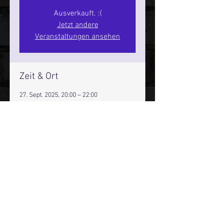
Ausverkauft. :(
Jetzt andere
Veranstaltungen ansehen
Zeit & Ort
27. Sept. 2025, 20:00 – 22:00
Hamburg, St. Pauli Spirit, Spielbudenpl.
22/3. Stock, 20359 Hamburg,
Deutschland
Mehr Infos über den Reeperbahn Comedy Club und St.
Pauli Comedy Club auf Social Media:
E-Mail:
moin@stpaulicomedyclub.de
Impressum / Datenschutz / AGB